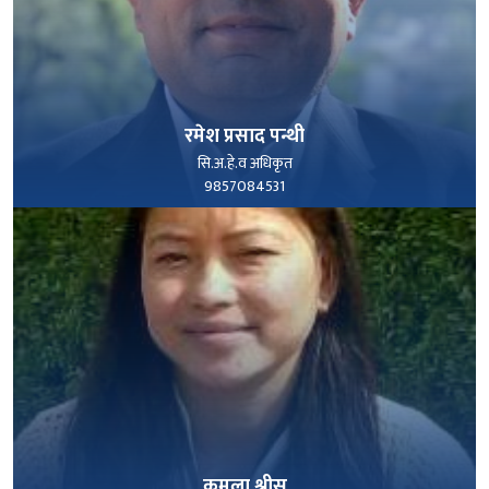
रमेश प्रसाद पन्थी
सि.अ.हे.व अधिकृत
9857084531
पूरा हेर्नुहोस्
कमला श्रीस