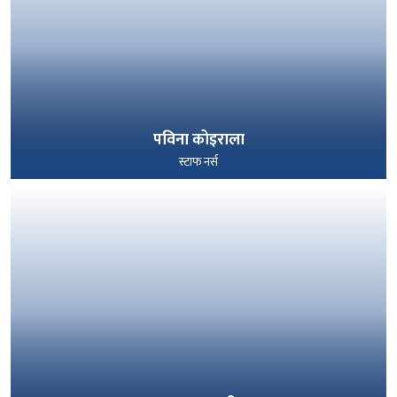
पविना कोइराला
स्टाफ नर्स
पूरा हेर्नुहोस्