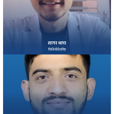
सागर थापा
फिजियोथेरापिष्ट
पूरा हेर्नुहोस्