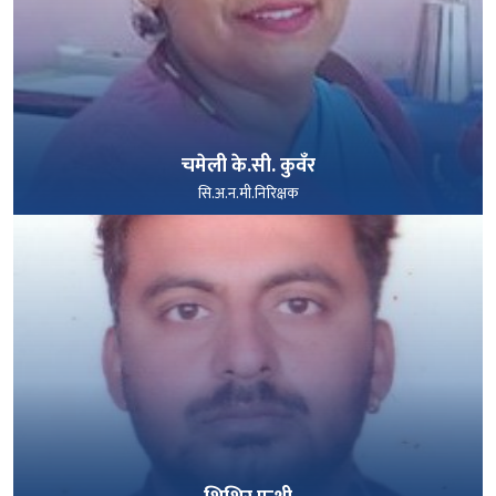
चमेली के.सी. कुवँर
सि.अ.न.मी.निरिक्षक
पूरा हेर्नुहोस्