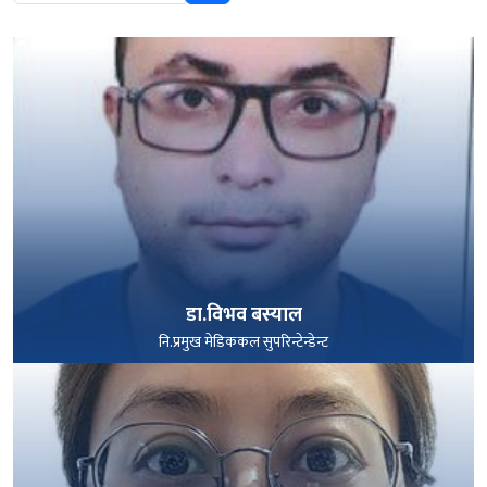
डा.विभव बस्याल
नि.प्रमुख मेडिककल सुपरिन्टेन्डेन्ट
पूरा हेर्नुहोस्