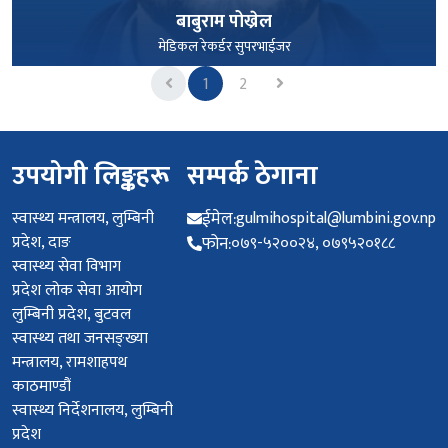
बाबुराम पोख्रेल
मेडिकल रेकर्डर सुपरभाईजर
Previous
Next
1
2
पूरा हेर्नुहोस्
उपयोगी लिङ्कहरू
सम्पर्क ठेगाना
स्वास्थ्य मन्त्रालय, लुम्बिनी
ईमेल:
gulmihospital@lumbini.gov.np
प्रदेश, दाङ
फोन:
०७९-५२००२४, ०७९५२०१८८
स्वास्थ्य सेवा विभाग
प्रदेश लोक सेवा आयोग
लुम्बिनी प्रदेश, बुटवल
स्वास्थ्य तथा जनसङ्ख्या
मन्त्रालय, रामशाहपथ
काठमाण्डौं
स्वास्थ्य निर्देशनालय, लुम्बिनी
प्रदेश