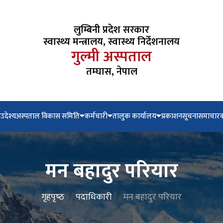
लुम्बिनी प्रदेश सरकार
स्वास्थ्य मन्त्रालय, स्वास्थ्य निर्देशनालय
गुल्मी अस्पताल
तम्घास, नेपाल
न
उदेश्य
अस्पताल विकास समिति
कर्मचारी
तालुक कार्यालय
प्रकाशन
सूचना
समाचार
क
मन बहादुर परियार
गृहपृष्‍ठ
पदाधिकारी
मन बहादुर परियार