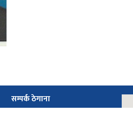
सम्पर्क ठेगाना
ईमेल:
gulmihospital@lumbini.gov.np
फोन:
०७९-५२००२४, ०७९५२०१८८