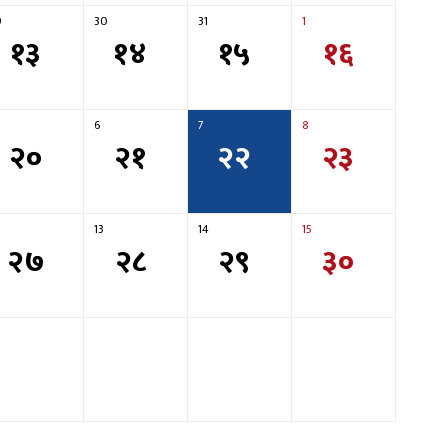
9
30
31
1
१३
१४
१५
१६
6
7
8
२०
२१
२२
२३
13
14
15
२७
२८
२९
३०