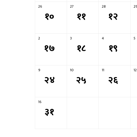
26
27
28
2
१०
११
१२
2
3
4
5
१७
१८
१९
9
10
11
12
२४
२५
२६
16
३१