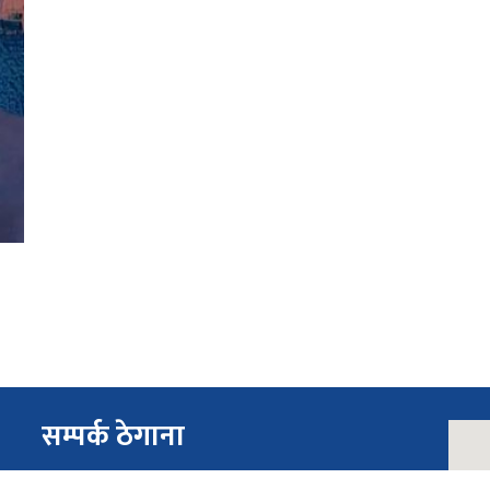
सम्पर्क ठेगाना
ईमेल:
gulmihospital@lumbini.gov.np