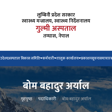
लुम्बिनी प्रदेश सरकार
स्वास्थ्य मन्त्रालय, स्वास्थ्य निर्देशनालय
गुल्मी अस्पताल
तम्घास, नेपाल
न
उदेश्य
अस्पताल विकास समिति
कर्मचारी
तालुक कार्यालय
प्रकाशन
सूचना
समाचार
क
बोम बहादुर अर्याल
गृहपृष्‍ठ
पदाधिकारी
बोम बहादुर अर्याल