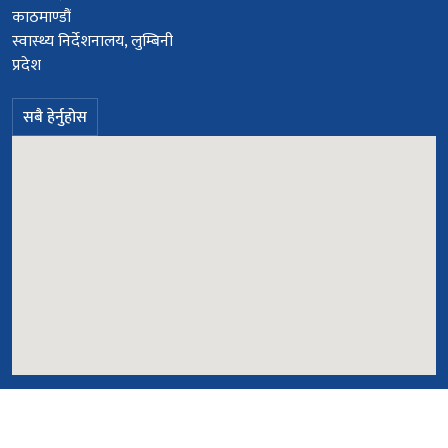
काठमाण्डौं
स्वास्थ्य निर्देशनालय, लुम्बिनी
प्रदेश
सबै हेर्नुहोस
© सर्वाधिकार सुरक्षित २०७८