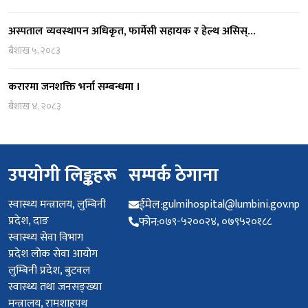
अस्पताल व्यवस्थापन अधिकृत, फार्मेसी सहायक र हेल्थ असिस्…
बैशाख ५, २०८३
करारमा जनशक्ति भर्ना सम्बन्धमा ।
बैशाख ४, २०८३
उपयोगी लिङ्कहरू
सम्पर्क ठेगाना
स्वास्थ्य मन्त्रालय, लुम्बिनी
ईमेल:
gulmihospital@lumbini.gov.np
प्रदेश, दाङ
फोन:
०७९-५२००२४, ०७९५२०१८८
स्वास्थ्य सेवा विभाग
प्रदेश लोक सेवा आयोग
लुम्बिनी प्रदेश, बुटवल
स्वास्थ्य तथा जनसङ्ख्या
मन्त्रालय, रामशाहपथ